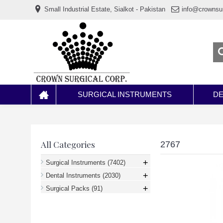
www.خریدفالووراینستاگرام.com
Small Industrial Estate, Sialkot - Pakistan
info@crownsu
Digi-
follower.com
dg-
ads.com
digi-
members.com
buy-
follower.co
خريدهاست.com
ربات
تریدر
خریدفالوورایرانی.com
SURGICAL INSTRUMENTS
DE
قیمت-
لیر-
ترکیه.com
www.smmpro.vip
bankfollower.com
تبلیغات-
All Categories
2767
درگوگل.com
اگر
+
Surgical Instruments
(7402)
به
+
دنبال
Dental Instruments
(2030)
افزایش
+
Surgical Packs
(91)
اعتبار
پیج
اینستاگرام
خود
هستید،