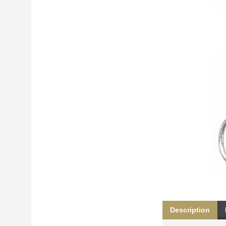
خرید
فالوور
از
هاب
فالوور
می‌تواند
یک
گزینه
مناسب
باشد.
digi-
follower.com/en/
bestfarsi.ir
خرید
فالوور
واقعی
اینستاگرام
خرید
فالوور
با
کیفیت
اینستاگرام
Description