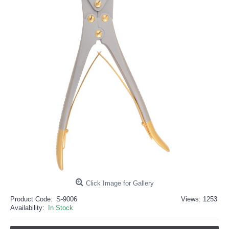
خرید
فالوور
از
هاب
فالوور
می‌تواند
یک
گزینه
مناسب
باشد.
digi-
follower.com/en/
bestfarsi.ir
خرید
فالوور
واقعی
اینستاگرام
خرید
فالوور
با
کیفیت
اینستاگرام
Click Image for Gallery
Product Code:
S-9006
Views: 1253
Availability:
In Stock