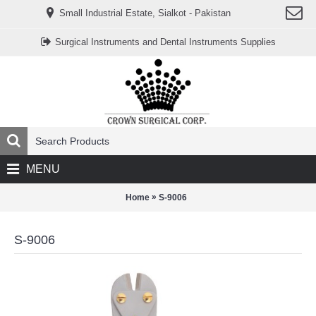
www.خریدفالووراینستاگرام.com
Small Industrial Estate, Sialkot - Pakistan
Digi-
follower.com
dg-
Surgical Instruments and Dental Instruments Supplies
ads.com
digi-
members.com
buy-
follower.co
خريدهاست.com
ربات
تریدر
خریدفالوورایرانی.com
قیمت-
لیر-
ترکیه.com
MENU
www.smmpro.vip
bankfollower.com
تبلیغات-
»
Home
S-9006
درگوگل.com
اگر
به
S-9006
دنبال
افزایش
اعتبار
پیج
اینستاگرام
خود
هستید،