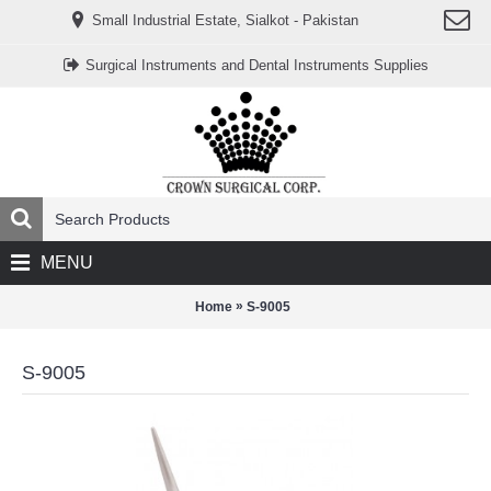
www.خریدفالووراینستاگرام.com
Small Industrial Estate, Sialkot - Pakistan
Digi-
follower.com
dg-
Surgical Instruments and Dental Instruments Supplies
ads.com
digi-
members.com
buy-
follower.co
خريدهاست.com
ربات
تریدر
خریدفالوورایرانی.com
قیمت-
لیر-
ترکیه.com
MENU
www.smmpro.vip
bankfollower.com
تبلیغات-
»
Home
S-9005
درگوگل.com
اگر
به
S-9005
دنبال
افزایش
اعتبار
پیج
اینستاگرام
خود
هستید،