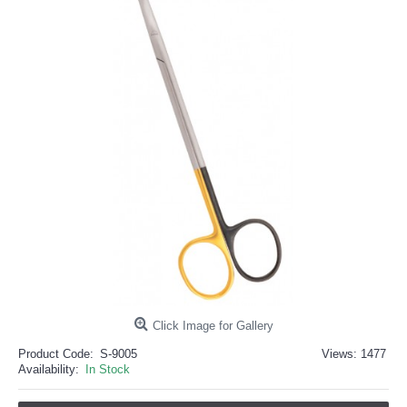
خرید
فالوور
از
هاب
فالوور
می‌تواند
یک
گزینه
مناسب
باشد.
digi-
follower.com/en/
bestfarsi.ir
خرید
فالوور
واقعی
اینستاگرام
خرید
فالوور
با
کیفیت
اینستاگرام
Click Image for Gallery
Product Code:
S-9005
Views: 1477
Availability:
In Stock