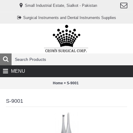
www.خریدفالووراینستاگرام.com
Small Industrial Estate, Sialkot - Pakistan
Digi-
follower.com
dg-
Surgical Instruments and Dental Instruments Supplies
ads.com
digi-
members.com
buy-
follower.co
خريدهاست.com
ربات
تریدر
خریدفالوورایرانی.com
قیمت-
لیر-
ترکیه.com
MENU
www.smmpro.vip
bankfollower.com
تبلیغات-
»
Home
S-9001
درگوگل.com
اگر
به
S-9001
دنبال
افزایش
اعتبار
پیج
اینستاگرام
خود
هستید،