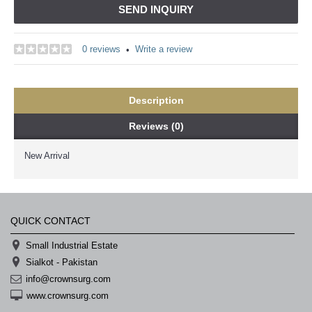
خرید
SEND INQUIRY
سابسکرایب
یوتیوب
0 reviews
Write a review
•
Description
Reviews (0)
New Arrival
QUICK CONTACT
Small Industrial Estate
Sialkot - Pakistan
info@crownsurg.com
www.crownsurg.com