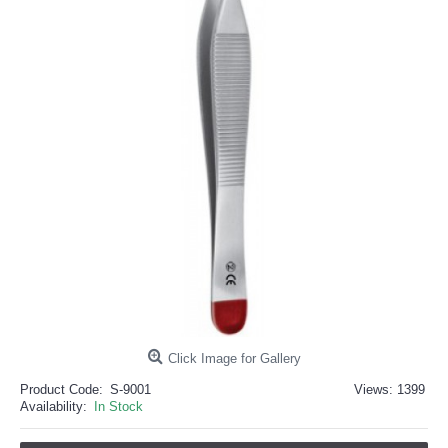
خرید
فالوور
از
هاب
فالوور
می‌تواند
یک
گزینه
مناسب
باشد.
digi-
follower.com/en/
bestfarsi.ir
خرید
فالوور
واقعی
اینستاگرام
خرید
فالوور
با
کیفیت
اینستاگرام
Click Image for Gallery
Product Code:
S-9001
Views: 1399
Buy-
Availability:
In Stock
Instagram-
Followers-
4.webp