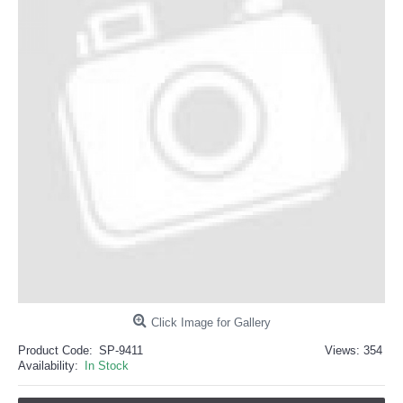
خرید
فالوور
از
هاب
فالوور
می‌تواند
یک
گزینه
مناسب
باشد.
digi-
follower.com/en/
bestfarsi.ir
خرید
فالوور
واقعی
اینستاگرام
خرید
فالوور
با
کیفیت
اینستاگرام
Click Image for Gallery
Product Code:
SP-9411
Views: 354
Availability:
In Stock