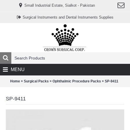
www.خریدفالووراینستاگرام.com
Small Industrial Estate, Sialkot - Pakistan
Digi-
follower.com
dg-
Surgical Instruments and Dental Instruments Supplies
ads.com
digi-
members.com
buy-
follower.co
خريدهاست.com
ربات
تریدر
خریدفالوورایرانی.com
قیمت-
لیر-
ترکیه.com
MENU
www.smmpro.vip
bankfollower.com
تبلیغات-
»
»
»
Home
Surgical Packs
Ophthalmic Procedure Packs
SP-9411
درگوگل.com
اگر
به
SP-9411
دنبال
افزایش
اعتبار
پیج
اینستاگرام
خود
هستید،