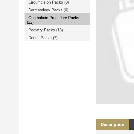
Circumcision Packs
(0)
خرید
فالوور
Dermatology Packs
(0)
از
هاب
Ophthalmic Procedure Packs
فالوور
(22)
می‌تواند
یک
Podiatry Packs
(13)
گزینه
Dental Packs
(7)
مناسب
باشد.
digi-
follower.com/en/
bestfarsi.ir
خرید
فالوور
واقعی
اینستاگرام
خرید
فالوور
با
کیفیت
اینستاگرام
Description