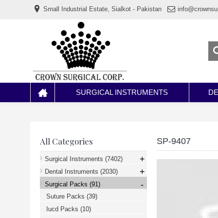
www.خریدفالووراینستاگرام.com
Small Industrial Estate, Sialkot - Pakistan
info@crownsu
Digi-
follower.com
dg-
ads.com
digi-
members.com
buy-
follower.co
خريدهاست.com
ربات
تریدر
خریدفالوورایرانی.com
SURGICAL INSTRUMENTS
DE
قیمت-
لیر-
ترکیه.com
www.smmpro.vip
bankfollower.com
تبلیغات-
All Categories
SP-9407
درگوگل.com
اگر
+
Surgical Instruments
(7402)
به
+
دنبال
Dental Instruments
(2030)
افزایش
-
Surgical Packs
(91)
اعتبار
پیج
Suture Packs
(39)
اینستاگرام
خود
Iucd Packs
(10)
هستید،