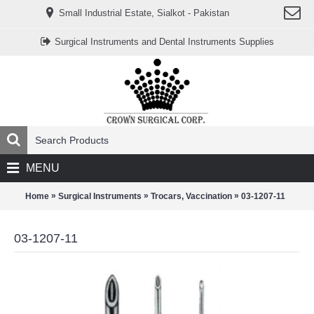
www.خریدفالووراینستاگرام.com
Small Industrial Estate, Sialkot - Pakistan
Digi-
follower.com
dg-
Surgical Instruments and Dental Instruments Supplies
ads.com
digi-
members.com
buy-
follower.co
خريدهاست.com
ربات
تریدر
خریدفالوورایرانی.com
قیمت-
لیر-
ترکیه.com
MENU
www.smmpro.vip
bankfollower.com
تبلیغات-
»
»
»
Home
Surgical Instruments
Trocars, Vaccination
03-1207-11
درگوگل.com
اگر
به
03-1207-11
دنبال
افزایش
اعتبار
پیج
اینستاگرام
خود
هستید،