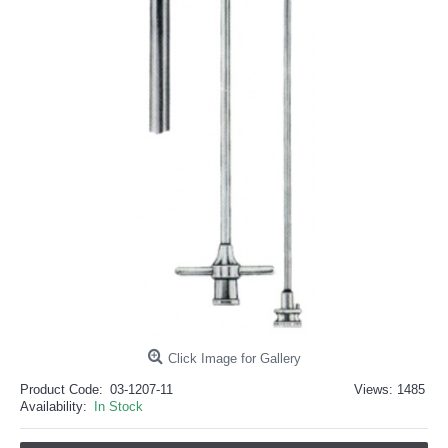
خرید
فالوور
از
هاب
فالوور
می‌تواند
یک
گزینه
مناسب
باشد.
digi-
follower.com/en/
bestfarsi.ir
خرید
فالوور
واقعی
اینستاگرام
خرید
فالوور
با
کیفیت
اینستاگرام
Click Image for Gallery
Product Code:
03-1207-11
Views: 1485
Buy-
Availability:
In Stock
Instagram-
Followers-
4.webp