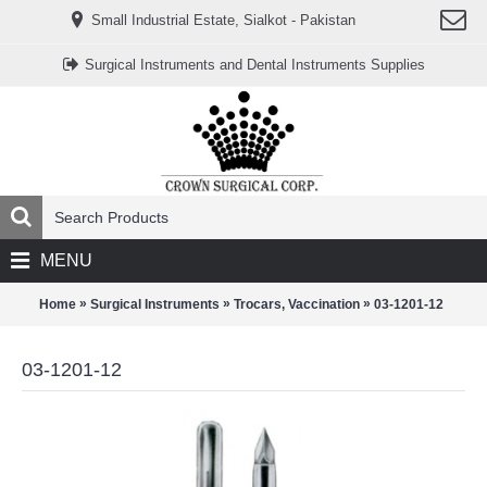
www.خریدفالووراینستاگرام.com
Small Industrial Estate, Sialkot - Pakistan
Digi-
follower.com
dg-
Surgical Instruments and Dental Instruments Supplies
ads.com
digi-
members.com
buy-
follower.co
خريدهاست.com
ربات
تریدر
خریدفالوورایرانی.com
قیمت-
لیر-
ترکیه.com
MENU
www.smmpro.vip
bankfollower.com
تبلیغات-
»
»
»
Home
Surgical Instruments
Trocars, Vaccination
03-1201-12
درگوگل.com
اگر
به
03-1201-12
دنبال
افزایش
اعتبار
پیج
اینستاگرام
خود
هستید،