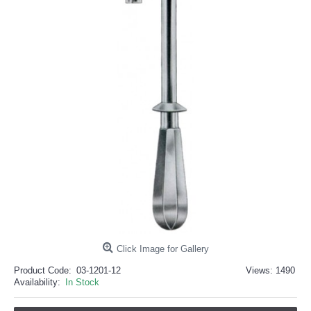
خرید
فالوور
از
هاب
فالوور
می‌تواند
یک
گزینه
مناسب
باشد.
digi-
follower.com/en/
bestfarsi.ir
خرید
فالوور
واقعی
اینستاگرام
خرید
فالوور
با
کیفیت
اینستاگرام
Click Image for Gallery
Product Code:
03-1201-12
Views: 1490
Availability:
In Stock