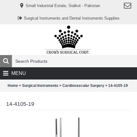
www.خریدفالووراینستاگرام.com
Small Industrial Estate, Sialkot - Pakistan
Digi-
follower.com
dg-
Surgical Instruments and Dental Instruments Supplies
ads.com
digi-
members.com
buy-
follower.co
خريدهاست.com
ربات
تریدر
خریدفالوورایرانی.com
قیمت-
لیر-
ترکیه.com
MENU
www.smmpro.vip
bankfollower.com
تبلیغات-
»
»
»
Home
Surgical Instruments
Cardiovascular Surgery
14-4105-19
درگوگل.com
اگر
به
14-4105-19
دنبال
افزایش
اعتبار
پیج
اینستاگرام
خود
هستید،