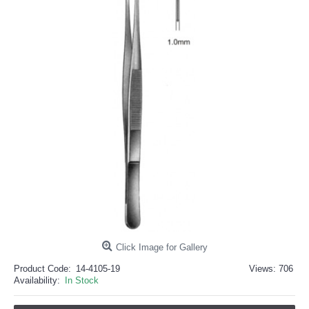
خرید
فالوور
از
هاب
فالوور
می‌تواند
یک
گزینه
مناسب
باشد.
digi-
follower.com/en/
bestfarsi.ir
خرید
فالوور
واقعی
اینستاگرام
خرید
فالوور
با
کیفیت
اینستاگرام
Click Image for Gallery
Product Code:
14-4105-19
Views: 706
Buy-
Availability:
In Stock
Instagram-
Followers-
4.webp