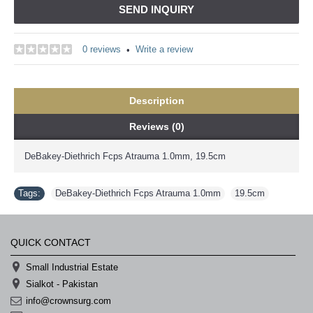
خرید
SEND INQUIRY
سابسکرایب
یوتیوب
0 reviews
Write a review
•
Description
Reviews (0)
DeBakey-Diethrich Fcps Atrauma 1.0mm, 19.5cm
Tags:
DeBakey-Diethrich Fcps Atrauma 1.0mm
,
19.5cm
QUICK CONTACT
Small Industrial Estate
Sialkot - Pakistan
info@crownsurg.com