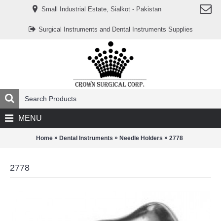
www.خریدفالووراینستاگرام.com
Small Industrial Estate, Sialkot - Pakistan
Digi-
follower.com
dg-
Surgical Instruments and Dental Instruments Supplies
ads.com
digi-
members.com
buy-
follower.co
خريدهاست.com
ربات
تریدر
خریدفالوورایرانی.com
قیمت-
لیر-
ترکیه.com
MENU
www.smmpro.vip
bankfollower.com
تبلیغات-
»
»
»
Home
Dental Instruments
Needle Holders
2778
درگوگل.com
اگر
به
2778
دنبال
افزایش
اعتبار
پیج
اینستاگرام
خود
هستید،