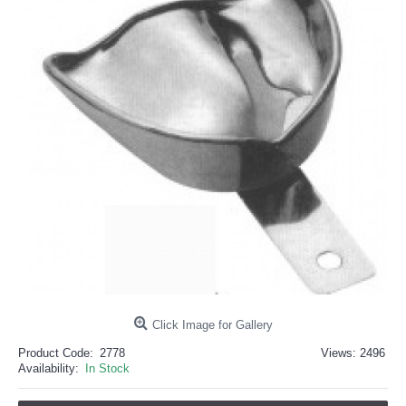
خرید
فالوور
از
هاب
فالوور
می‌تواند
یک
گزینه
مناسب
باشد.
digi-
follower.com/en/
bestfarsi.ir
خرید
فالوور
واقعی
اینستاگرام
خرید
فالوور
با
کیفیت
اینستاگرام
Click Image for Gallery
Product Code:
2778
Views: 2496
Availability:
In Stock