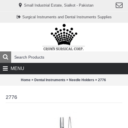
www.خریدفالووراینستاگرام.com
Small Industrial Estate, Sialkot - Pakistan
Digi-
follower.com
dg-
Surgical Instruments and Dental Instruments Supplies
ads.com
digi-
members.com
buy-
follower.co
خريدهاست.com
ربات
تریدر
خریدفالوورایرانی.com
قیمت-
لیر-
ترکیه.com
MENU
www.smmpro.vip
bankfollower.com
تبلیغات-
»
»
»
Home
Dental Instruments
Needle Holders
2776
درگوگل.com
اگر
به
2776
دنبال
افزایش
اعتبار
پیج
اینستاگرام
خود
هستید،