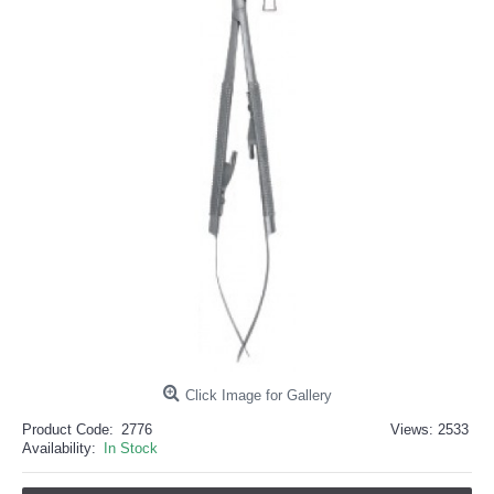
خرید
فالوور
از
هاب
فالوور
می‌تواند
یک
گزینه
مناسب
باشد.
digi-
follower.com/en/
bestfarsi.ir
خرید
فالوور
واقعی
اینستاگرام
خرید
فالوور
با
کیفیت
اینستاگرام
Click Image for Gallery
Product Code:
2776
Views: 2533
Availability:
In Stock