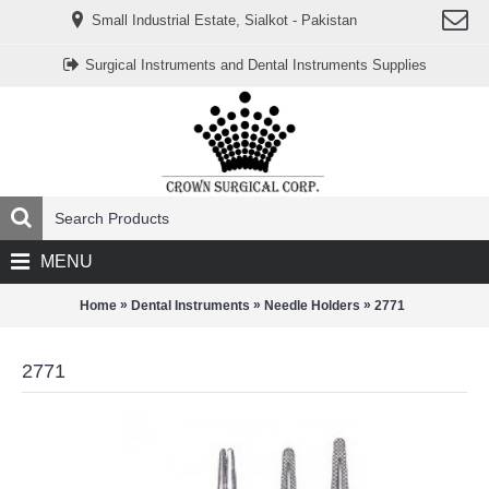
www.خریدفالووراینستاگرام.com
Small Industrial Estate, Sialkot - Pakistan
Digi-
follower.com
dg-
Surgical Instruments and Dental Instruments Supplies
ads.com
digi-
members.com
buy-
follower.co
خريدهاست.com
ربات
تریدر
خریدفالوورایرانی.com
قیمت-
لیر-
ترکیه.com
MENU
www.smmpro.vip
bankfollower.com
تبلیغات-
»
»
»
Home
Dental Instruments
Needle Holders
2771
درگوگل.com
اگر
به
2771
دنبال
افزایش
اعتبار
پیج
اینستاگرام
خود
هستید،