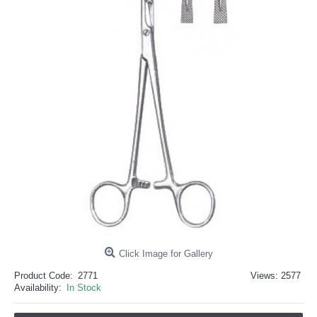
خرید
فالوور
از
هاب
فالوور
می‌تواند
یک
گزینه
مناسب
باشد.
digi-
follower.com/en/
bestfarsi.ir
خرید
فالوور
واقعی
اینستاگرام
خرید
فالوور
با
کیفیت
اینستاگرام
Click Image for Gallery
Product Code:
2771
Views: 2577
Availability:
In Stock