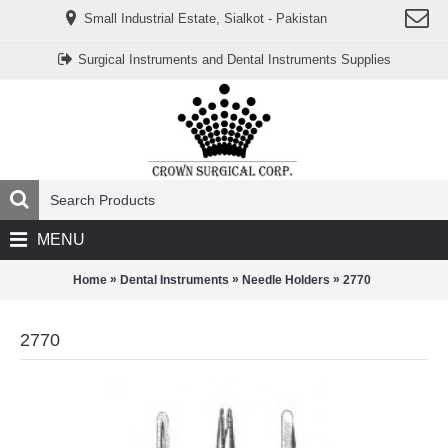
www.خریدفالووراینستاگرام.com
Small Industrial Estate, Sialkot - Pakistan
Digi-
follower.com
dg-
Surgical Instruments and Dental Instruments Supplies
ads.com
digi-
members.com
buy-
follower.co
خريدهاست.com
ربات
تریدر
خریدفالوورایرانی.com
قیمت-
لیر-
ترکیه.com
MENU
www.smmpro.vip
bankfollower.com
تبلیغات-
»
»
»
Home
Dental Instruments
Needle Holders
2770
درگوگل.com
اگر
به
2770
دنبال
افزایش
اعتبار
پیج
اینستاگرام
خود
هستید،