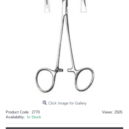
خرید
فالوور
از
هاب
فالوور
می‌تواند
یک
گزینه
مناسب
باشد.
digi-
follower.com/en/
bestfarsi.ir
خرید
فالوور
واقعی
اینستاگرام
خرید
فالوور
با
کیفیت
اینستاگرام
Click Image for Gallery
Product Code:
2770
Views: 2505
Availability:
In Stock