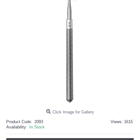
خرید
فالوور
از
هاب
فالوور
می‌تواند
یک
گزینه
مناسب
باشد.
digi-
follower.com/en/
bestfarsi.ir
خرید
فالوور
واقعی
اینستاگرام
خرید
فالوور
با
کیفیت
اینستاگرام
Click Image for Gallery
Product Code:
2093
Views: 1615
Availability:
In Stock