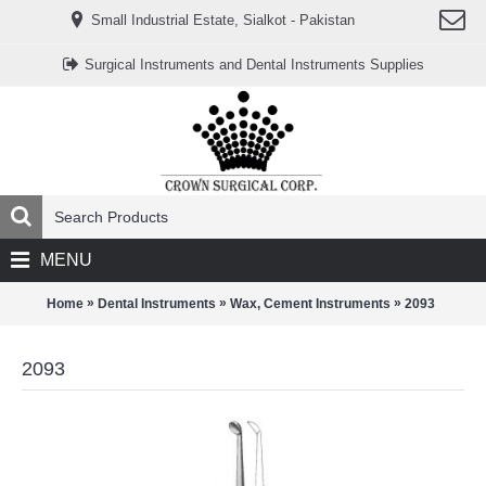
www.خریدفالووراینستاگرام.com
Small Industrial Estate, Sialkot - Pakistan
Digi-
follower.com
dg-
Surgical Instruments and Dental Instruments Supplies
ads.com
digi-
members.com
buy-
follower.co
خريدهاست.com
ربات
تریدر
خریدفالوورایرانی.com
قیمت-
لیر-
ترکیه.com
MENU
www.smmpro.vip
bankfollower.com
تبلیغات-
»
»
»
Home
Dental Instruments
Wax, Cement Instruments
2093
درگوگل.com
اگر
به
2093
دنبال
افزایش
اعتبار
پیج
اینستاگرام
خود
هستید،