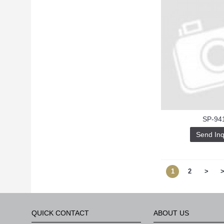
SP-94
Send Inq
1
2
>
>
QUICK CONTACT
ABOUT US