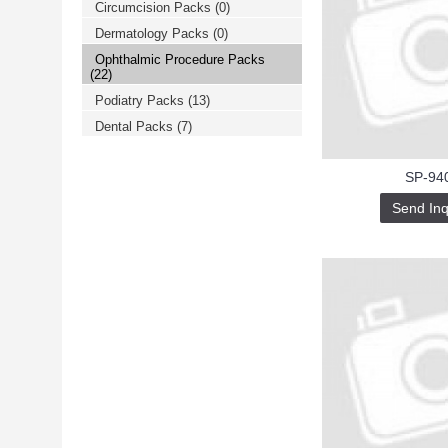
Circumcision Packs
(0)
خرید
فالوور
Dermatology Packs
(0)
از
هاب
Ophthalmic Procedure Packs
فالوور
(22)
می‌تواند
یک
Podiatry Packs
(13)
گزینه
Dental Packs
(7)
مناسب
باشد.
digi-
follower.com/en/
SP-94
bestfarsi.ir
خرید
Send Inq
فالوور
واقعی
اینستاگرام
خرید
فالوور
با
کیفیت
اینستاگرام