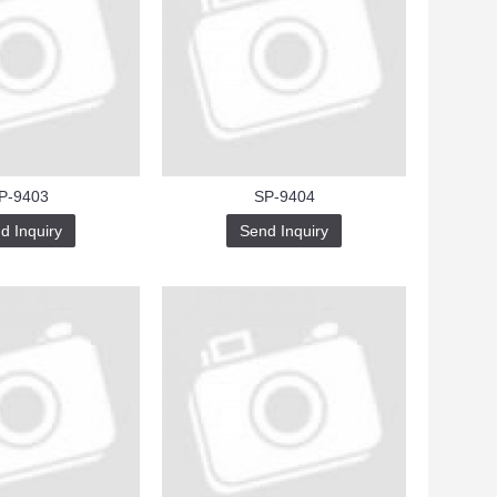
P-9403
SP-9404
d Inquiry
Send Inquiry