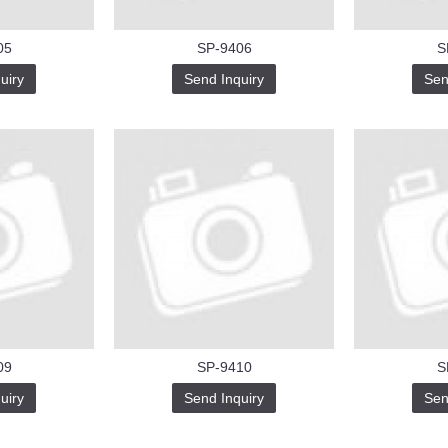
05
SP-9406
S
uiry
Send Inquiry
Sen
09
SP-9410
S
uiry
Send Inquiry
Sen