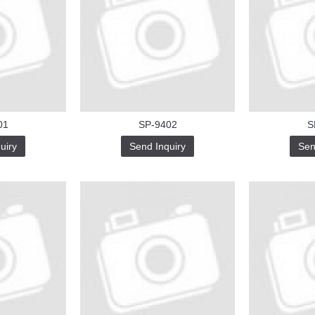
01
SP-9402
S
uiry
Send Inquiry
Sen