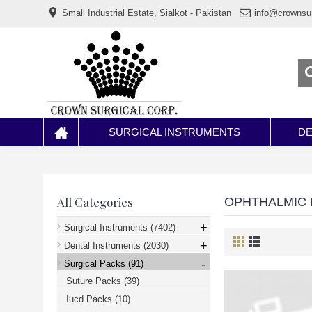
www.خریدفالووراینستاگرام.com
Small Industrial Estate, Sialkot - Pakistan
info@crownsu
Digi-
follower.com
dg-
ads.com
digi-
members.com
buy-
follower.co
خريدهاست.com
ربات
تریدر
خریدفالوورایرانی.com
SURGICAL INSTRUMENTS
DE
قیمت-
لیر-
ترکیه.com
www.smmpro.vip
bankfollower.com
تبلیغات-
All Categories
OPHTHALMIC
درگوگل.com
اگر
+
Surgical Instruments
(7402)
به
+
دنبال
Dental Instruments
(2030)
افزایش
-
Surgical Packs
(91)
اعتبار
پیج
Suture Packs
(39)
اینستاگرام
خود
Iucd Packs
(10)
هستید،