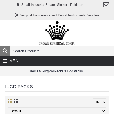
www.خریدفالووراینستاگرام.com
Small Industrial Estate, Sialkot - Pakistan
Digi-
follower.com
dg-
Surgical Instruments and Dental Instruments Supplies
ads.com
digi-
members.com
buy-
follower.co
خريدهاست.com
ربات
تریدر
خریدفالوورایرانی.com
قیمت-
لیر-
ترکیه.com
MENU
www.smmpro.vip
bankfollower.com
تبلیغات-
»
»
Home
Surgical Packs
Iucd Packs
درگوگل.com
اگر
به
IUCD PACKS
دنبال
افزایش
اعتبار
پیج
اینستاگرام
خود
هستید،