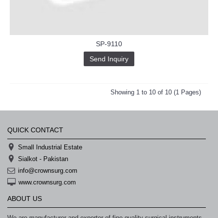
SP-9110
Send Inquiry
Showing 1 to 10 of 10 (1 Pages)
QUICK CONTACT
Small Industrial Estate
Sialkot - Pakistan
info@crownsurg.com
www.crownsurg.com
ABOUT US
We are manufacturer and exporter of fine quality surgical instruments