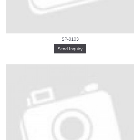
Buy-
Instagram-
Followers-
4.webp
خرید
سابسکرایب
یوتیوب
SP-9103
Send Inquiry