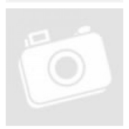
خرید
فالوور
از
هاب
فالوور
می‌تواند
یک
گزینه
مناسب
باشد.
digi-
follower.com/en/
bestfarsi.ir
خرید
فالوور
واقعی
اینستاگرام
خرید
فالوور
با
کیفیت
اینستاگرام