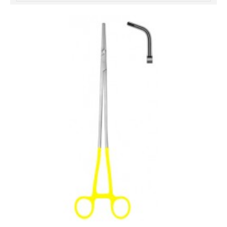
خرید
فالوور
از
هاب
فالوور
می‌تواند
یک
گزینه
مناسب
باشد.
digi-
follower.com/en/
bestfarsi.ir
خرید
فالوور
واقعی
اینستاگرام
خرید
فالوور
با
کیفیت
اینستاگرام
Buy-
Instagram-
Followers-
4.webp