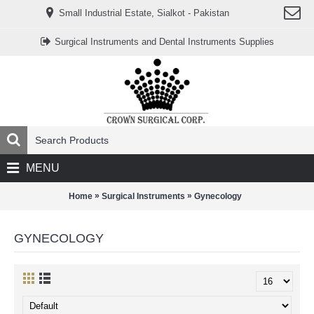
www.خریدفالووراینستاگرام.com
Small Industrial Estate, Sialkot - Pakistan
Digi-
follower.com
dg-
Surgical Instruments and Dental Instruments Supplies
ads.com
digi-
members.com
buy-
follower.co
خريدهاست.com
ربات
تریدر
خریدفالوورایرانی.com
قیمت-
لیر-
ترکیه.com
MENU
www.smmpro.vip
bankfollower.com
تبلیغات-
»
»
Home
Surgical Instruments
Gynecology
درگوگل.com
اگر
به
GYNECOLOGY
دنبال
افزایش
اعتبار
پیج
اینستاگرام
خود
هستید،