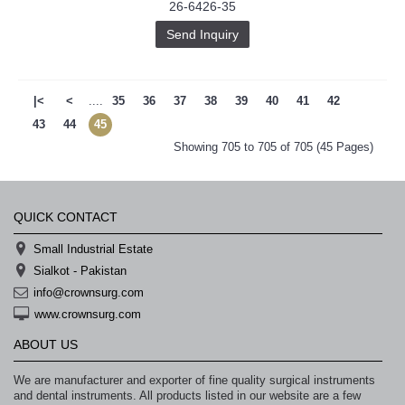
26-6426-35
خرید
سابسکرایب
Send Inquiry
یوتیوب
|<
<
....
35
36
37
38
39
40
41
42
43
44
45
Showing 705 to 705 of 705 (45 Pages)
QUICK CONTACT
Small Industrial Estate
Sialkot - Pakistan
info@crownsurg.com
www.crownsurg.com
ABOUT US
We are manufacturer and exporter of fine quality surgical instruments
and dental instruments. All products listed in our website are a few