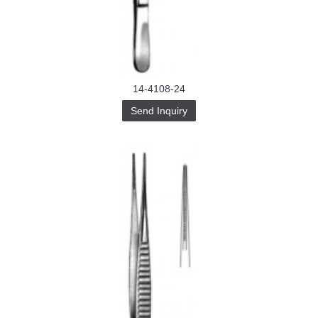
Buy-
Instagram-
Followers-
4.webp
خرید
سابسکرایب
یوتیوب
14-4108-24
Send Inquiry