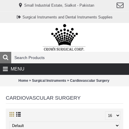
www.خریدفالووراینستاگرام.com
Small Industrial Estate, Sialkot - Pakistan
Digi-
follower.com
dg-
Surgical Instruments and Dental Instruments Supplies
ads.com
digi-
members.com
buy-
follower.co
خريدهاست.com
ربات
تریدر
خریدفالوورایرانی.com
قیمت-
لیر-
ترکیه.com
MENU
www.smmpro.vip
bankfollower.com
تبلیغات-
»
»
Home
Surgical Instruments
Cardiovascular Surgery
درگوگل.com
اگر
به
CARDIOVASCULAR SURGERY
دنبال
افزایش
اعتبار
پیج
اینستاگرام
خود
هستید،