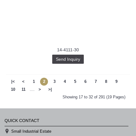
14-4111-30
Send Inquiry
|<
<
1
2
3
4
5
6
7
8
9
10
11
....
>
>|
Showing 17 to 32 of 291 (19 Pages)
QUICK CONTACT
Small Industrial Estate