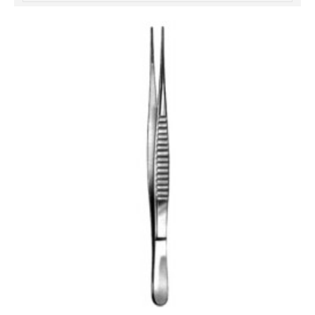
خرید
فالوور
از
هاب
فالوور
می‌تواند
یک
گزینه
مناسب
باشد.
digi-
follower.com/en/
bestfarsi.ir
خرید
فالوور
واقعی
اینستاگرام
خرید
فالوور
با
کیفیت
اینستاگرام