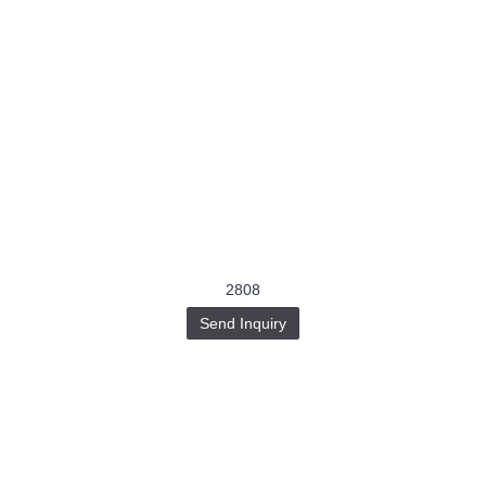
2808
Send Inquiry