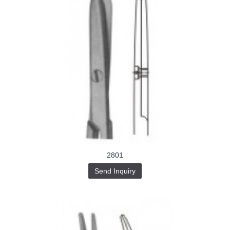
2801
Send Inquiry