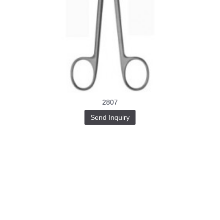
2807
Send Inquiry