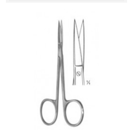
خرید
فالوور
از
هاب
فالوور
می‌تواند
یک
گزینه
مناسب
باشد.
digi-
follower.com/en/
bestfarsi.ir
خرید
فالوور
واقعی
اینستاگرام
خرید
فالوور
با
کیفیت
اینستاگرام