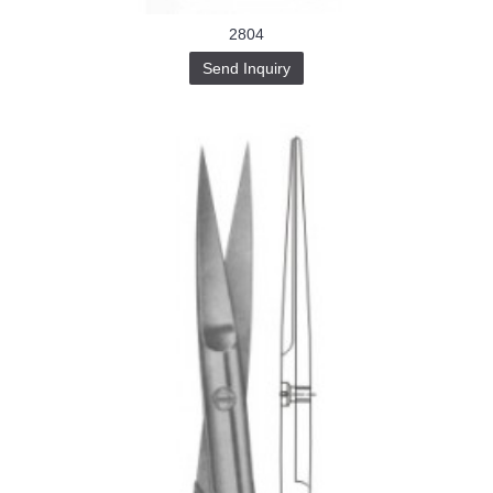
2804
Send Inquiry