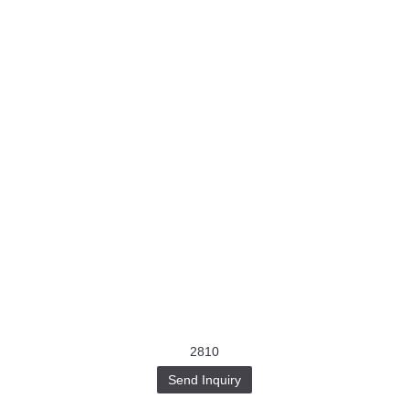
2810
Send Inquiry