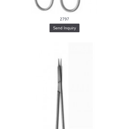
2797
Send Inquiry