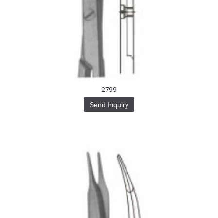
2799
Send Inquiry