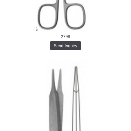
Buy-
Instagram-
Followers-
4.webp
خرید
سابسکرایب
یوتیوب
2798
Send Inquiry