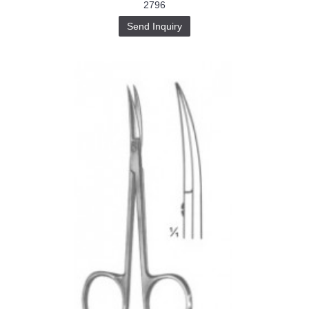
2796
Send Inquiry