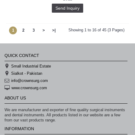
Send Inquiry
Showing 1 to 16 of 45 (3 Pages)
1
2
3
>
>|
QUICK CONTACT
Small Industrial Estate
Sialkot - Pakistan
info@crownsurg.com
www.crownsurg.com
ABOUT US
We are manufacturer and exporter of fine quality surgical instruments
and dental instruments. All products listed in our website are a few
from our vast products range.
INFORMATION