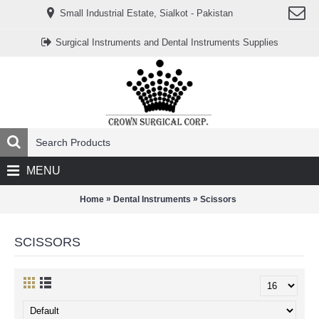
www.خریدفالووراینستاگرام.com
Small Industrial Estate, Sialkot - Pakistan
Digi-
follower.com
dg-
Surgical Instruments and Dental Instruments Supplies
ads.com
digi-
members.com
buy-
follower.co
خريدهاست.com
ربات
تریدر
خریدفالوورایرانی.com
قیمت-
لیر-
ترکیه.com
MENU
www.smmpro.vip
bankfollower.com
تبلیغات-
»
»
Home
Dental Instruments
Scissors
درگوگل.com
اگر
به
SCISSORS
دنبال
افزایش
اعتبار
پیج
اینستاگرام
خود
هستید،