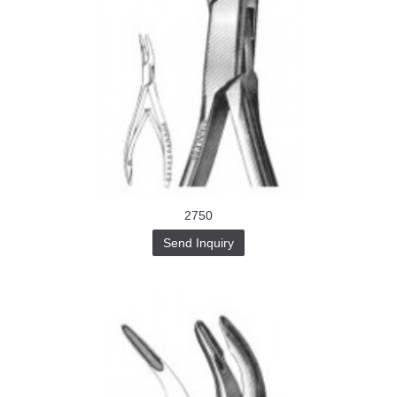
2750
Send Inquiry