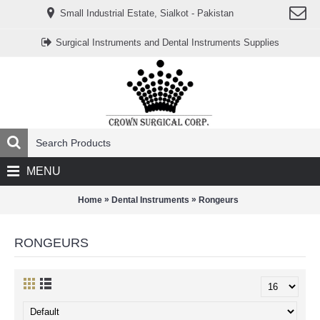
www.خریدفالووراینستاگرام.com
Small Industrial Estate, Sialkot - Pakistan
Digi-
follower.com
dg-
Surgical Instruments and Dental Instruments Supplies
ads.com
digi-
members.com
buy-
follower.co
خريدهاست.com
ربات
تریدر
خریدفالوورایرانی.com
قیمت-
لیر-
ترکیه.com
MENU
www.smmpro.vip
bankfollower.com
تبلیغات-
»
»
Home
Dental Instruments
Rongeurs
درگوگل.com
اگر
به
RONGEURS
دنبال
افزایش
اعتبار
پیج
اینستاگرام
خود
هستید،