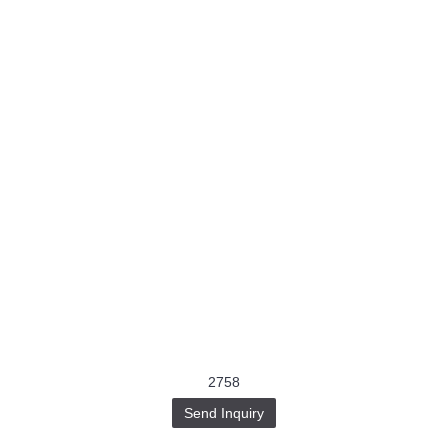
2758
Send Inquiry