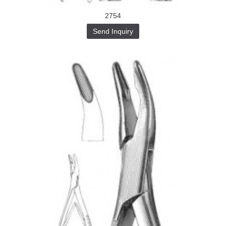
2754
Send Inquiry