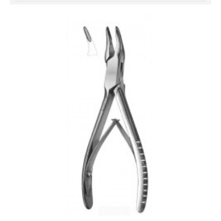
خرید
فالوور
از
هاب
فالوور
می‌تواند
یک
گزینه
مناسب
باشد.
digi-
follower.com/en/
bestfarsi.ir
خرید
فالوور
واقعی
اینستاگرام
خرید
فالوور
با
کیفیت
اینستاگرام