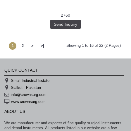
2760
Send Inquiry
Showing 1 to 16 of 22 (2 Pages)
1
2
>
>|
QUICK CONTACT
Small Industrial Estate
Sialkot - Pakistan
info@crownsurg.com
www.crownsurg.com
ABOUT US
We are manufacturer and exporter of fine quality surgical instruments
and dental instruments. All products listed in our website are a few