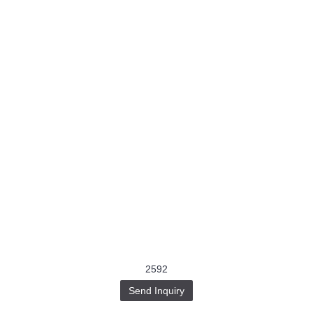
2592
Send Inquiry