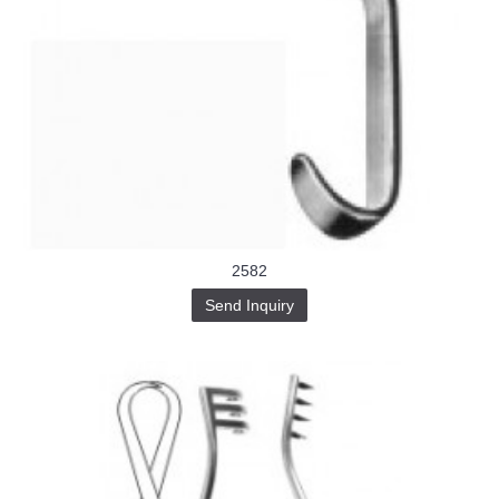
2582
Send Inquiry