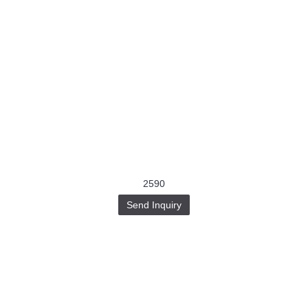
2590
Send Inquiry