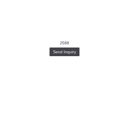
2588
Send Inquiry