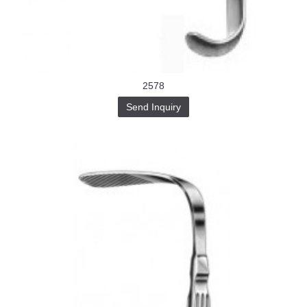
Buy-
Instagram-
Followers-
4.webp
خرید
سابسکرایب
یوتیوب
2578
Send Inquiry