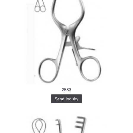
2583
Send Inquiry