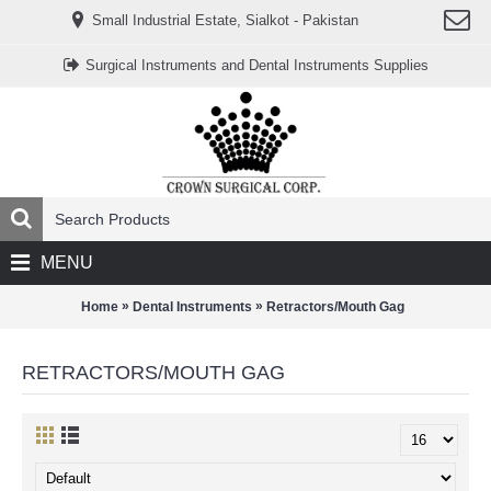
www.خریدفالووراینستاگرام.com
Small Industrial Estate, Sialkot - Pakistan
Digi-
follower.com
dg-
Surgical Instruments and Dental Instruments Supplies
ads.com
digi-
members.com
buy-
follower.co
خريدهاست.com
ربات
تریدر
خریدفالوورایرانی.com
قیمت-
لیر-
ترکیه.com
MENU
www.smmpro.vip
bankfollower.com
تبلیغات-
»
»
Home
Dental Instruments
Retractors/Mouth Gag
درگوگل.com
اگر
به
RETRACTORS/MOUTH GAG
دنبال
افزایش
اعتبار
پیج
اینستاگرام
خود
هستید،