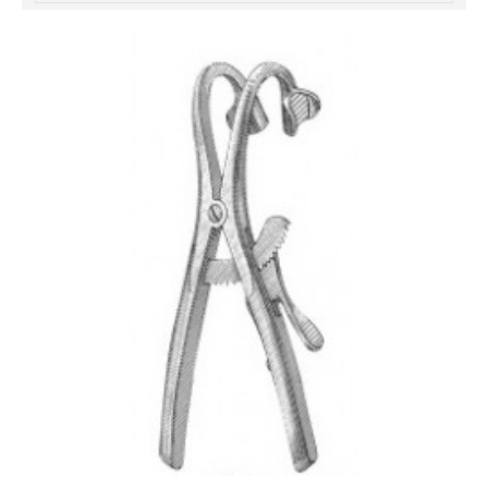
خرید
فالوور
از
هاب
فالوور
می‌تواند
یک
گزینه
مناسب
باشد.
digi-
follower.com/en/
bestfarsi.ir
خرید
فالوور
واقعی
اینستاگرام
خرید
فالوور
با
کیفیت
اینستاگرام