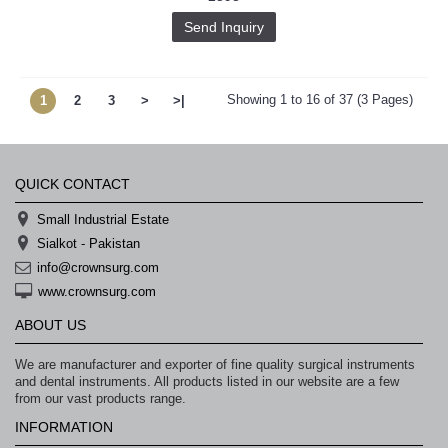
Send Inquiry
Showing 1 to 16 of 37 (3 Pages)
1
2
3
>
>|
QUICK CONTACT
Small Industrial Estate
Sialkot - Pakistan
info@crownsurg.com
www.crownsurg.com
ABOUT US
We are manufacturer and exporter of fine quality surgical instruments
and dental instruments. All products listed in our website are a few
from our vast products range.
INFORMATION