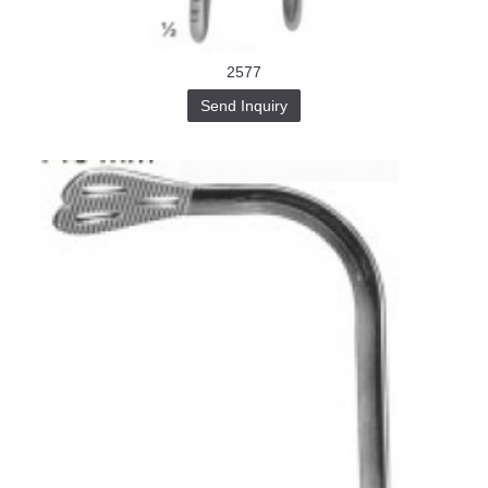
2577
Send Inquiry