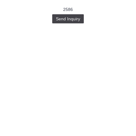
2586
Send Inquiry