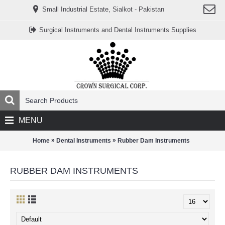
www.خریدفالووراینستاگرام.com
Small Industrial Estate, Sialkot - Pakistan
Digi-
follower.com
dg-
Surgical Instruments and Dental Instruments Supplies
ads.com
digi-
members.com
buy-
follower.co
خريدهاست.com
ربات
تریدر
خریدفالوورایرانی.com
قیمت-
لیر-
ترکیه.com
MENU
www.smmpro.vip
bankfollower.com
تبلیغات-
»
»
Home
Dental Instruments
Rubber Dam Instruments
درگوگل.com
اگر
به
RUBBER DAM INSTRUMENTS
دنبال
افزایش
اعتبار
پیج
اینستاگرام
خود
هستید،