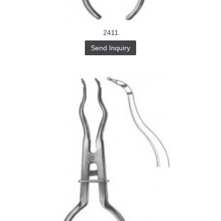
2411
Send Inquiry