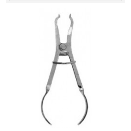
خرید
فالوور
از
هاب
فالوور
می‌تواند
یک
گزینه
مناسب
باشد.
digi-
follower.com/en/
bestfarsi.ir
خرید
فالوور
واقعی
اینستاگرام
خرید
فالوور
با
کیفیت
اینستاگرام