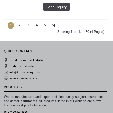
Send Inquiry
1
2
3
4
>
>|
Showing 1 to 16 of 50 (4 Pages)
QUICK CONTACT
Small Industrial Estate
Sialkot - Pakistan
info@crownsurg.com
www.crownsurg.com
ABOUT US
We are manufacturer and exporter of fine quality surgical instruments
and dental instruments. All products listed in our website are a few
from our vast products range.
INFORMATION