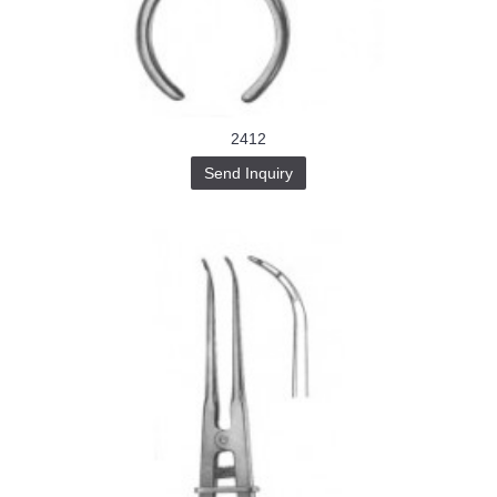
Buy-
Instagram-
Followers-
4.webp
خرید
سابسکرایب
یوتیوب
2412
Send Inquiry