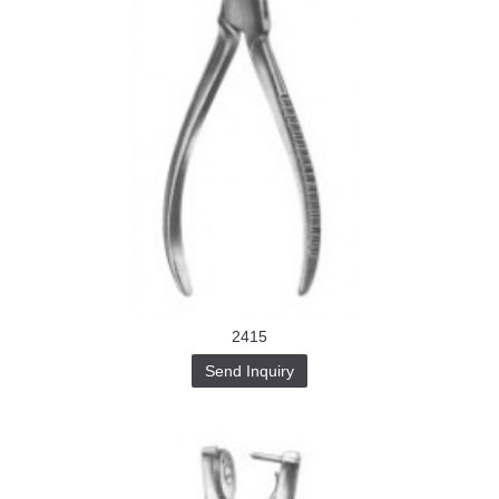
2415
Send Inquiry