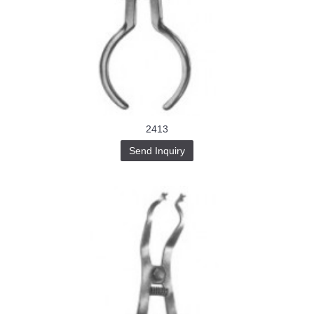
2413
Send Inquiry