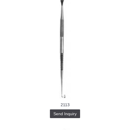
2113
Send Inquiry