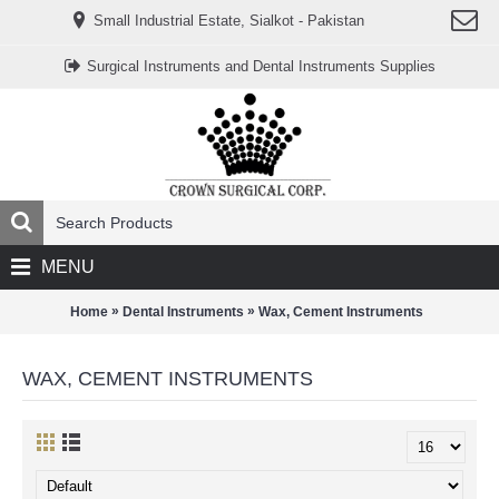
www.خریدفالووراینستاگرام.com
Small Industrial Estate, Sialkot - Pakistan
Digi-
follower.com
dg-
Surgical Instruments and Dental Instruments Supplies
ads.com
digi-
members.com
buy-
follower.co
خريدهاست.com
ربات
تریدر
خریدفالوورایرانی.com
قیمت-
لیر-
ترکیه.com
MENU
www.smmpro.vip
bankfollower.com
تبلیغات-
»
»
Home
Dental Instruments
Wax, Cement Instruments
درگوگل.com
اگر
به
WAX, CEMENT INSTRUMENTS
دنبال
افزایش
اعتبار
پیج
اینستاگرام
خود
هستید،