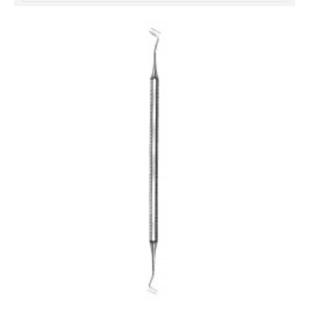
خرید
فالوور
از
هاب
فالوور
می‌تواند
یک
گزینه
مناسب
باشد.
digi-
follower.com/en/
bestfarsi.ir
خرید
فالوور
واقعی
اینستاگرام
خرید
فالوور
با
کیفیت
اینستاگرام