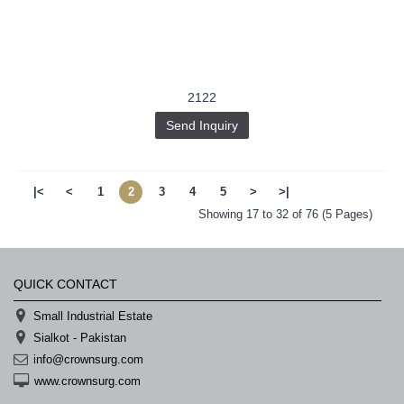
2122
Send Inquiry
|<
<
1
2
3
4
5
>
>|
Showing 17 to 32 of 76 (5 Pages)
QUICK CONTACT
Small Industrial Estate
Sialkot - Pakistan
info@crownsurg.com
www.crownsurg.com