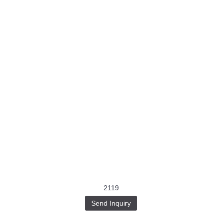
2119
Send Inquiry