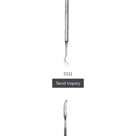
2111
Send Inquiry