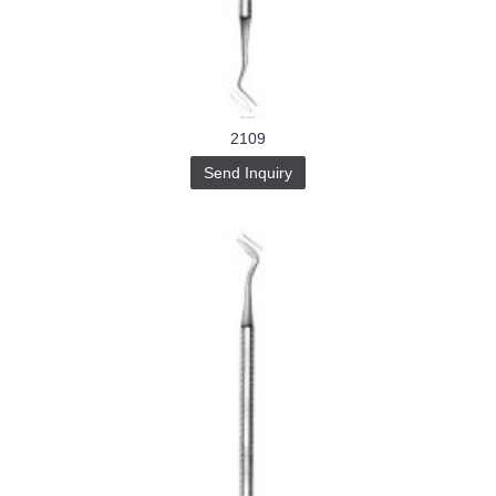
Buy-
Instagram-
Followers-
4.webp
خرید
سابسکرایب
یوتیوب
2109
Send Inquiry