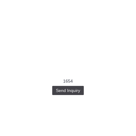
1654
Send Inquiry