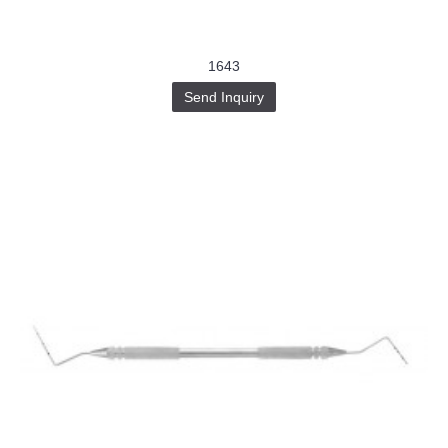
1643
Send Inquiry