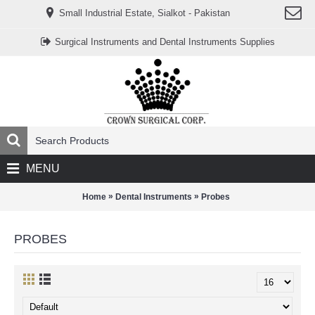
www.خریدفالووراینستاگرام.com
Small Industrial Estate, Sialkot - Pakistan
Digi-
follower.com
dg-
Surgical Instruments and Dental Instruments Supplies
ads.com
digi-
members.com
buy-
follower.co
خريدهاست.com
ربات
تریدر
خریدفالوورایرانی.com
قیمت-
لیر-
ترکیه.com
MENU
www.smmpro.vip
bankfollower.com
تبلیغات-
»
»
Home
Dental Instruments
Probes
درگوگل.com
اگر
به
PROBES
دنبال
افزایش
اعتبار
پیج
اینستاگرام
خود
هستید،