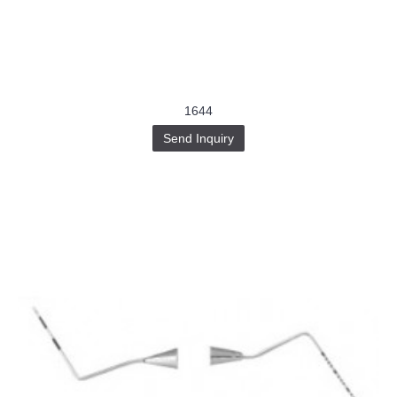
Buy-
Instagram-
Followers-
4.webp
خرید
سابسکرایب
یوتیوب
1644
Send Inquiry