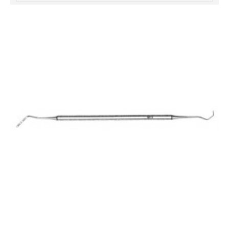
خرید
فالوور
از
هاب
فالوور
می‌تواند
یک
گزینه
مناسب
باشد.
digi-
follower.com/en/
bestfarsi.ir
خرید
فالوور
واقعی
اینستاگرام
خرید
فالوور
با
کیفیت
اینستاگرام