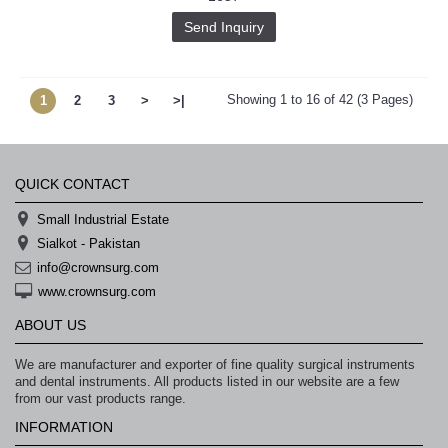
Send Inquiry
Showing 1 to 16 of 42 (3 Pages)
1
2
3
>
>|
QUICK CONTACT
Small Industrial Estate
Sialkot - Pakistan
info@crownsurg.com
www.crownsurg.com
ABOUT US
We are manufacturer and exporter of fine quality surgical instruments
and dental instruments. All products listed in our website are a few
from our vast products range.
INFORMATION