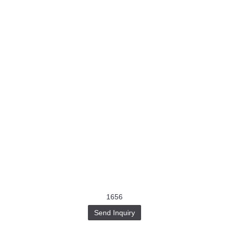
1656
Send Inquiry