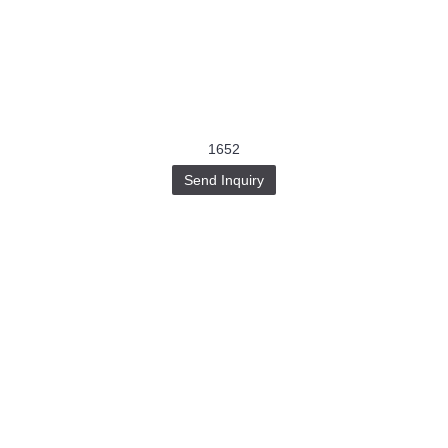
1652
Send Inquiry