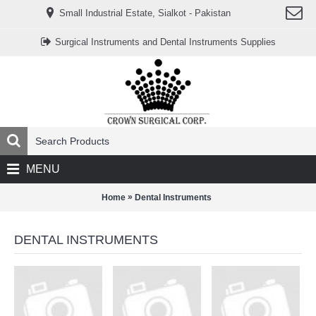
www.خریدفالووراینستاگرام.com
Small Industrial Estate, Sialkot - Pakistan
Digi-
follower.com
dg-
Surgical Instruments and Dental Instruments Supplies
ads.com
digi-
members.com
buy-
follower.co
خريدهاست.com
ربات
تریدر
خریدفالوورایرانی.com
قیمت-
لیر-
ترکیه.com
MENU
www.smmpro.vip
bankfollower.com
تبلیغات-
»
Home
Dental Instruments
درگوگل.com
اگر
به
DENTAL INSTRUMENTS
دنبال
افزایش
اعتبار
پیج
اینستاگرام
خود
هستید،