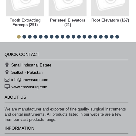
خرید
فالوور
از
هاب
Tooth Extracting
Peristeel Elevators
Root Elevators (167)
فالوور
Forceps (291)
(21)
می‌تواند
یک
گزینه
مناسب
باشد.
digi-
follower.com/en/
QUICK CONTACT
bestfarsi.ir
خرید
Small Industrial Estate
فالوور
واقعی
Sialkot - Pakistan
اینستاگرام
info@crownsurg.com
خرید
فالوور
www.crownsurg.com
با
کیفیت
ABOUT US
اینستاگرام
We are manufacturer and exporter of fine quality surgical instruments
and dental instruments. All products listed in our website are a few
from our vast products range.
INFORMATION